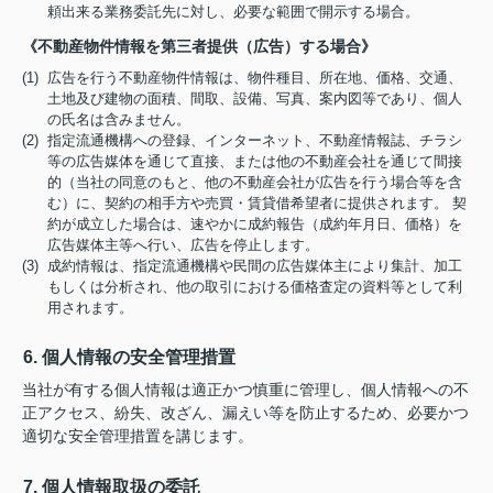
頼出来る業務委託先に対し、必要な範囲で開示する場合。
《不動産物件情報を第三者提供（広告）する場合》
(1) 広告を行う不動産物件情報は、物件種目、所在地、価格、交通、
土地及び建物の面積、間取、設備、写真、案内図等であり、個人
の氏名は含みません。
(2) 指定流通機構への登録、インターネット、不動産情報誌、チラシ
等の広告媒体を通じて直接、または他の不動産会社を通じて間接
的（当社の同意のもと、他の不動産会社が広告を行う場合等を含
む）に、契約の相手方や売買・賃貸借希望者に提供されます。 契
約が成立した場合は、速やかに成約報告（成約年月日、価格）を
広告媒体主等へ行い、広告を停止します。
(3) 成約情報は、指定流通機構や民間の広告媒体主により集計、加工
もしくは分析され、他の取引における価格査定の資料等として利
用されます。
6. 個人情報の安全管理措置
当社が有する個人情報は適正かつ慎重に管理し、個人情報への不
正アクセス、紛失、改ざん、漏えい等を防止するため、必要かつ
適切な安全管理措置を講じます。
7. 個人情報取扱の委託