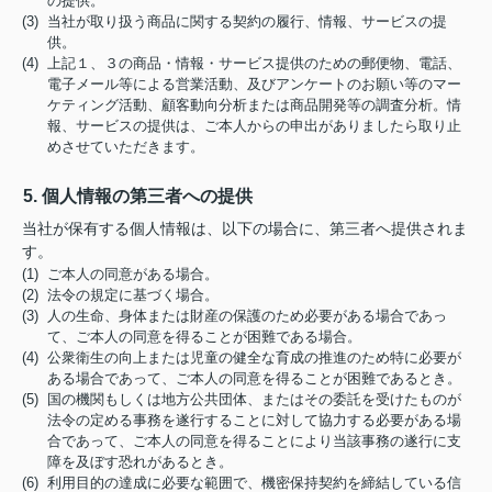
の提供。
(3) 当社が取り扱う商品に関する契約の履行、情報、サービスの提
供。
(4) 上記１、３の商品・情報・サービス提供のための郵便物、電話、
電子メール等による営業活動、及びアンケートのお願い等のマー
ケティング活動、顧客動向分析または商品開発等の調査分析。情
報、サービスの提供は、ご本人からの申出がありましたら取り止
めさせていただきます。
5. 個人情報の第三者への提供
当社が保有する個人情報は、以下の場合に、第三者へ提供されま
す。
(1) ご本人の同意がある場合。
(2) 法令の規定に基づく場合。
(3) 人の生命、身体または財産の保護のため必要がある場合であっ
て、ご本人の同意を得ることが困難である場合。
(4) 公衆衛生の向上または児童の健全な育成の推進のため特に必要が
ある場合であって、ご本人の同意を得ることが困難であるとき。
(5) 国の機関もしくは地方公共団体、またはその委託を受けたものが
法令の定める事務を遂行することに対して協力する必要がある場
合であって、ご本人の同意を得ることにより当該事務の遂行に支
障を及ぼす恐れがあるとき。
(6) 利用目的の達成に必要な範囲で、機密保持契約を締結している信