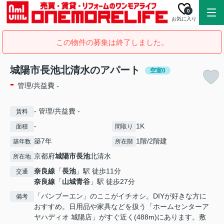
0
お気に入り
この物件の募集は終了しました。
城陽市長池北清水のアパート
空室0
-
管理/共益費 -
- 管理/共益費 -
賃料
-
1K
面積
間取り
築7年
1階/2階建
築年数
所在階
京都府
城陽市
長池
北清水
所在地
奈良線
「
長池
」駅 徒歩11分
交通
奈良線
「
山城青谷
」駅 徒歩27分
「バンブーエン」のここがイチオシ。DIYが好きな方に
備考
おすすめ。日用品や家具などを扱う「ホームセンターア
ヤハディオ 城陽店」がすぐ近く(488m)にあります。敷