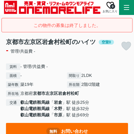
0
お気に入り
この物件の募集は終了しました。
京都市左京区岩倉村松町のハイツ
空室0
-
管理/共益費 -
- 管理/共益費 -
賃料
-
2LDK
面積
間取り
築19年
2階/2階建
築年数
所在階
京都府
京都市左京区
岩倉村松町
所在地
叡山電鉄鞍馬線
「
岩倉
」駅 徒歩25分
交通
叡山電鉄鞍馬線
「
木野
」駅 徒歩32分
叡山電鉄鞍馬線
「
市原
」駅 徒歩69分
お問い合わせ
無料